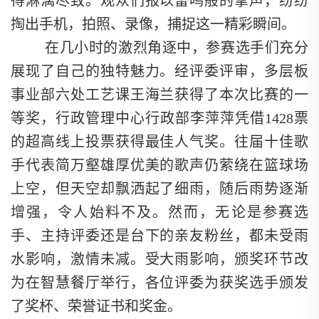
得淋漓尽致。观众们报以雷鸣般的掌声，纷纷
掏出手机，拍照、录像，捕捉这一精彩瞬间。
在几小时的激烈角逐中，参赛选手们充分
展现了自己的独特魅力。经评委评审，多层板
事业部六处工艺课王海兰获得了本次比赛的一
等奖，行政管理中心行政部李萍萍凭借1428票
的超高线上投票获得最佳人气奖。往届十佳歌
手代表简万壑雄厚优美的歌声仍萦绕在篮球场
上空，但天空却飘洒起了细雨，随后雨势逐渐
增强，令人始料不及。然而，无论是参赛选
手、主持评委还是台下的亲友粉丝，都未受雨
水影响，激情未减。受大雨影响，颁奖环节改
为在智慧餐厅举行，各位评委为获奖选手颁发
了奖杯、荣誉证书和奖金。