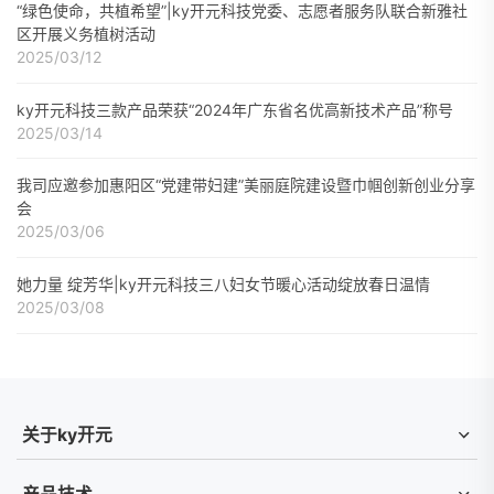
“绿色使命，共植希望”|ky开元科技党委、志愿者服务队联合新雅社
区开展义务植树活动
2025/03/12
ky开元科技三款产品荣获“2024年广东省名优高新技术产品”称号
2025/03/14
我司应邀参加惠阳区“党建带妇建”美丽庭院建设暨巾帼创新创业分享
会
2025/03/06
她力量 绽芳华|ky开元科技三八妇女节暖心活动绽放春日温情
2025/03/08
关于ky开元