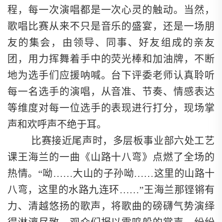
程，每一次演唱都是一次心灵的触动。当然，
歌唱比赛从来不只是音乐的盛宴，还是一场朋
友的集会，由领导、同事、好友组成的亲友
团，用力挥舞着手中的荧光棒和加油牌，不断
地为选手们应援呐喊。台下评委老师认真聆听
每一名选手的演唱，从音准、节奏、情感表达
等维度对每一位选手的表现进行打分，现场掌
声和欢呼声不绝于耳。
比赛接近尾声时，多层板事业部六处工艺
课王海兰的一曲《山路十八弯》点燃了全场的
热情。“呦……大山的子孙呦……这里的山路十
八弯，这里的水路九连环……”王海兰那铿锵有
力、清越悠扬的歌声，将歌曲的磅礴气势演绎