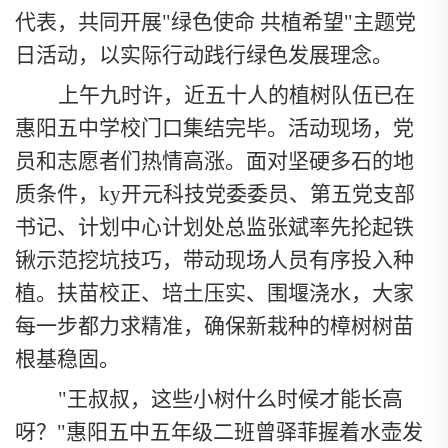
代表，共同开展"绿色使命 共植希望"主题党
日活动，以实际行动践行绿色发展理念。
上午九时许，近五十人的植树队伍已在
惠阳五中学校门口集结完毕。活动现场，党
员和志愿者们热情高涨。面对坚硬多石的地
质条件，ky开元科技党委委员、第五党支部
书记、计划中心计划处总监张斌率先抡起铁
锹示范挖坑技巧，带动现场人员有序投入种
植。扶苗校正、培土压实、围堰浇水，大家
每一步都力求精准，确保新栽种的樟树树苗
根基稳固。
"王叔叔，这些小树什么时候才能长高
呀？"惠阳五中五年级二班曾驿菲握着水壶发